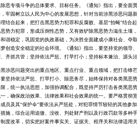
除恶专项斗争的总体要求、目标任务。《通知》指出，要全面贯
导，牢固树立以人民为中心的发展思想，针对当前涉黑涉恶问题
理结合起来，把打击黑恶势力犯罪和反腐败、基层“拍蝇”结合
黑恶势力犯罪，形成压倒性态势，又有效铲除黑恶势力滋生土壤
会和谐稳定，巩固党的执政基础，为决胜全面建成小康社会、夺
国梦创造安全稳定的社会环境。《通知》指出，要坚持党的领导
理、齐抓共管；坚持依法严惩、打早打小；坚持标本兼治、源头
黑涉恶问题突出的重点地区、重点行业、重点领域，把打击锋芒
。要坚持依法严惩、打早打小、除恶务尽，始终保持对各类黑恶
界限，统一执法思想，加强协调配合，既坚持严厉打击各类黑恶
统一，确保政治效果、法律效果和社会效果的统一。要严格贯彻
成员及其“保护伞”要依法从严惩处，对犯罪情节较轻的其他参
等措施，综合运用追缴、没收、判处财产刑以及行政罚款等多种
讼制度改革，切实把好案件事实关、证据关、程序关和法律适用
。