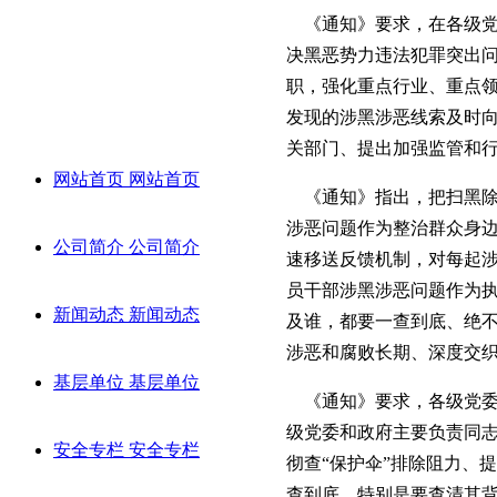
《通知》要求，在各级党
决黑恶势力违法犯罪突出
导航栏目
职，强化重点行业、重点
发现的涉黑涉恶线索及时
Navigation column
关部门、提出加强监管和
网站首页
网站首页
《通知》指出，把扫黑除恶
涉恶问题作为整治群众身
公司简介
公司简介
速移送反馈机制，对每起
员干部涉黑涉恶问题作为执
新闻动态
新闻动态
及谁，都要一查到底、绝不
涉恶和腐败长期、深度交
基层单位
基层单位
《通知》要求，各级党委
级党委和政府主要负责同
安全专栏
安全专栏
彻查“保护伞”排除阻力、
查到底，特别是要查清其背