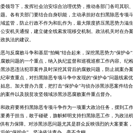
委领导下，发挥社会治安综合治理优势，推动各部门各司其职、
问题。各有关部门要结合自身职能，主动承担好在扫黑除恶专项
领域监管，防止行政不作为和乱作为，最大限度挤压黑恶势力滋
向公安机关通报，建立健全线索发现移交机制。政法机关对在办
行政执法的建议。
与反腐败斗争和基层“拍蝇”结合起来，深挖黑恶势力“保护伞
边腐败问题的一个重点，纳入执纪监督和巡视巡察工作内容。纪
涉黑涉恶违法犯罪案件及时深挖其背后的腐败问题，防止就案办
纪审查重点，对扫黑除恶专项斗争中发现的“保护伞”问题线索
姑息。加大督办力度，把打击“保护伞”与侦办涉黑涉恶案件结
织的案件以及脱贫攻坚领域涉黑涉恶腐败案件重点督办。
和政府要将扫黑除恶专项斗争作为一项重大政治任务，摆到工作
志要勇于担当，敢于碰硬，旗帜鲜明支持扫黑除恶工作，为政法
提供有力保障。对涉黑涉恶问题尤其是群众反映强烈的大案要案
后的“保护伞”，坚决依法查办，毫不含糊。