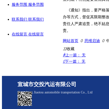
服务范围
服务范围
《通知》指出，要严格落
办等方式，督促其限期整
联系我们
联系我们
责任人严肃追责，绝不姑
责。
在线留言
在线留言
网站首页
ꄲ
思维启迪
ꄲ
끄
收藏
ꄴ
上一篇：
无
ꄲ
下一篇：
无
宣城市交投汽运有限公司
Xuancheng Jiaotou automobile transportation Co., Ltd