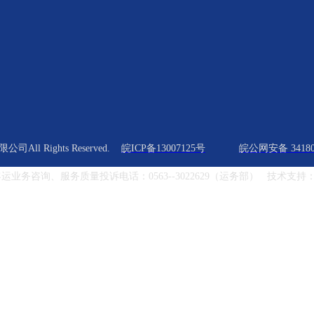
All Rights Reserved.
皖ICP备13007125号
皖公网安备 341802
务咨询、服务质量投诉电话：0563--3022629（运务部）
技术支持