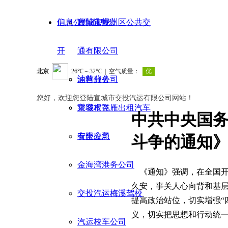
们
信息公开
政策法规
宣城市宣州区公共交
信息公
开
通有限公司
油料分公司
运营服务
您好，欢迎您登陆宣城市交投汽运有限公司网站！
宣城市飞雁出租汽车
乘客权益
中共中央国
有限公司
安全应急
斗争的通知
金海湾港务公司
《通知》强调，在全国开
久安，事关人心向背和基
交投汽运梅溪驾校
提高政治站位，切实增强“
义，切实把思想和行动统
汽运校车公司